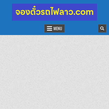
จองตั๋วรถไฟลาว-จีน
นั่งรถไฟเที่ยวประเทศลาว
MENU