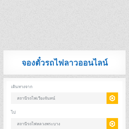
จองตั๋วรถไฟลาวออนไลน์