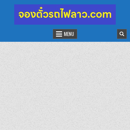
จองตั๋วรถไฟลาว-จีน
นั่งรถไฟเที่ยวประเทศลาว
MENU