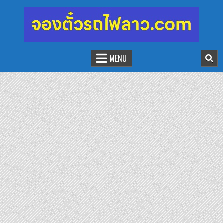
จองตั๋วรถไฟลาว-จีน
นั่งรถไฟเที่ยวประเทศลาว
MENU