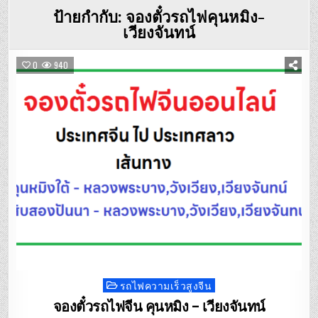
ป้ายกำกับ:
จองตั๋วรถไฟคุนหมิง-
เวียงจันทน์
0
940
รถไฟความเร็วสูงจีน
Posted
in
จองตั๋วรถไฟจีน คุนหมิง – เวียงจันทน์