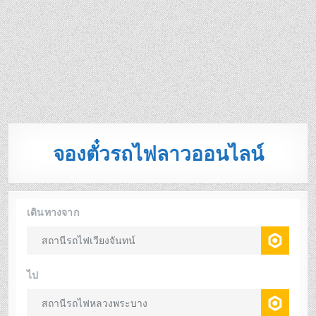
จองตั๋วรถไฟลาวออนไลน์