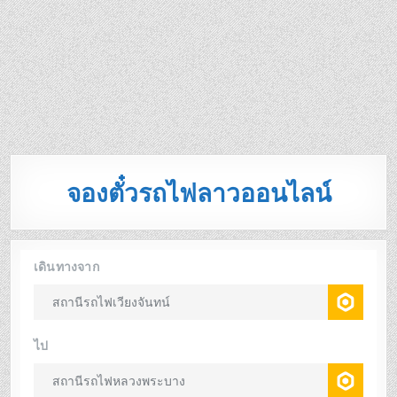
จองตั๋วรถไฟลาวออนไลน์