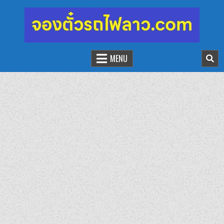
จองตั๋วรถไฟลาว-จีน
นั่งรถไฟเที่ยวประเทศลาว
MENU