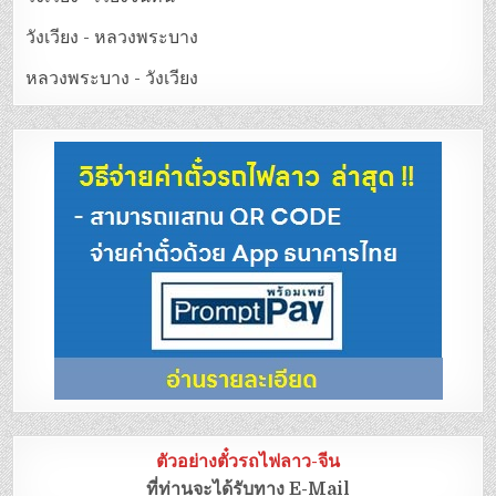
วังเวียง - หลวงพระบาง
หลวงพระบาง - วังเวียง
ตัวอย่างตั๋วรถไฟลาว-จีน
ที่ท่านจะได้รับทาง E-Mail