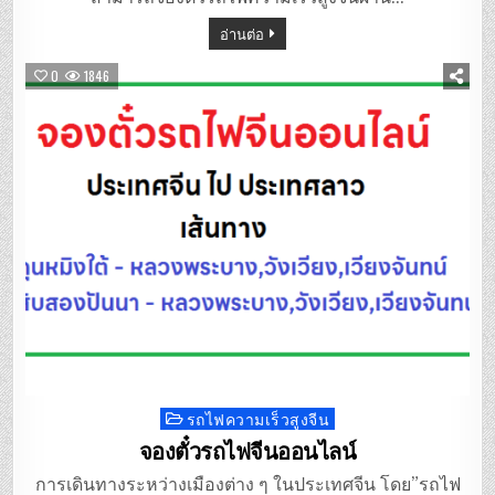
อ่านต่อ
0
1846
รถไฟความเร็วสูงจีน
Posted
in
จองตั๋วรถไฟจีนออนไลน์
การเดินทางระหว่างเมืองต่าง ๆ ในประเทศจีน โดย”รถไฟ