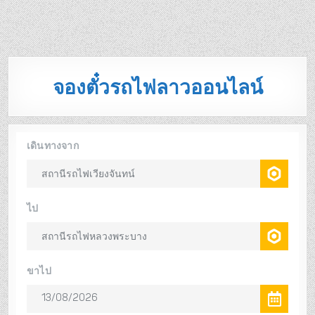
จองตั๋วรถไฟลาวออนไลน์