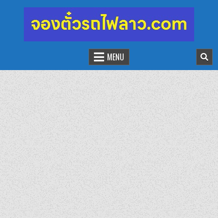
จองตั๋วรถไฟลาว-จีน
นั่งรถไฟเที่ยวประเทศลาว
MENU