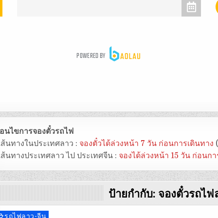
งื่อนไขการจองตั๋วรถไฟ
 เส้นทางในประเทศลาว :
จองตั๋วได้ล่วงหน้า 7 วัน ก่อนการเดินทาง
(
 เส้นทางประเทศลาว ไป ประเทศจีน :
จองได้ล่วงหน้า 15 วัน ก่อนก
ป้ายกำกับ:
จองตั๋วรถไฟ
รถไฟลาว-จีน
osted