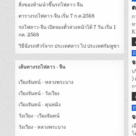
สิ่งของห้ามนำขึ้นรถไฟลาว-จีน
i
ต
ตารางรถไฟลาว-จีน เริ่ม 7 ก.ค.2568
ก
ท
รถไฟลาว-จีน เปิดจองตั๋วล่วงหน้าได้ 7 วัน เริ่ม 1
K
กค. 2568
วิธีนั่งรถทัวร์จาก ประเทศลาว ไป ประเทศกัมพูชา
P
i
จ
เส้นทางรถไฟลาว - จีน
บ
)
เวียงจันทน์ - หลวงพระบาง
ก
เวียงจันทน์ - วังเวียง
เวียงจันทน์ - คุนหมิง
P
i
จ
วังเวียง - เวียงจันทน์
เ
วังเวียง - หลวงพระบาง
โ