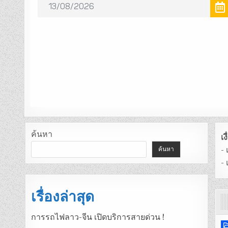
ค้นหา
เ
-
ค้นหา
-
เรื่องล่าสุด
การรถไฟลาว-จีน เปิดบริการสายด่วน !
P