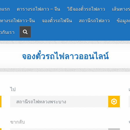
าแรก
ตารางรถไฟลาว – จีน
วิธีจองตั๋วรถไฟลาว
เส้นทาง
นทางรถไฟลาว-จีน
จองตั๋วรถไฟจีน
สถานีรถไฟลาว
ข้อมูล
ยวกับเรา
จองตั๋วรถไฟลาวออนไลน์