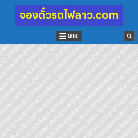
จองตั๋วรถไฟลาว-จีน
นั่งรถไฟเที่ยวประเทศลาว
MENU