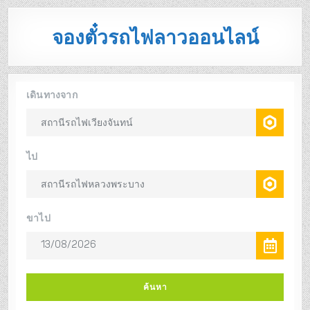
จองตั๋วรถไฟลาวออนไลน์