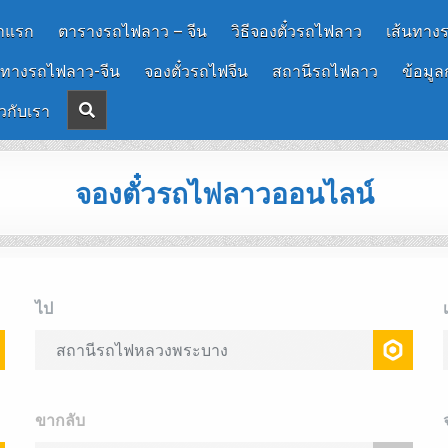
าแรก
ตารางรถไฟลาว – จีน
วิธีจองตั๋วรถไฟลาว
เส้นทาง
นทางรถไฟลาว-จีน
จองตั๋วรถไฟจีน
สถานีรถไฟลาว
ข้อมูล
ยวกับเรา
จองตั๋วรถไฟลาวออนไลน์