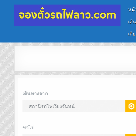
หน้
เส้
จองตั๋วรถไฟลาว-จีน
นั่งรถไฟเที่ยวประเทศลาว
เกี่