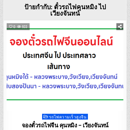
ป้ายกำกับ:
ตั๋วรถไฟคุนหมิง ไป
เวียงจันทน์
0
933
รถไฟความเร็วสูงจีน
Posted
in
จองตั๋วรถไฟจีน คุนหมิง – เวียงจันทน์