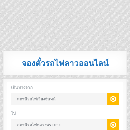
จองตั๋วรถไฟลาวออนไลน์