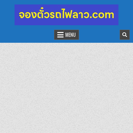
จองตั๋วรถไฟลาว-จีน
นั่งรถไฟเที่ยวประเทศลาว
MENU