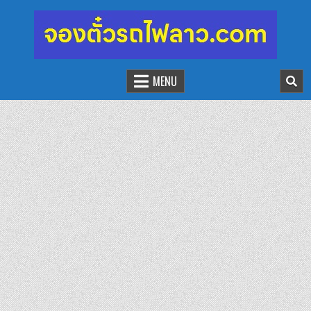
จองตั๋วรถไฟลาว-จีน
นั่งรถไฟเที่ยวประเทศลาว
MENU