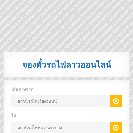
จองตั๋วรถไฟลาวออนไลน์