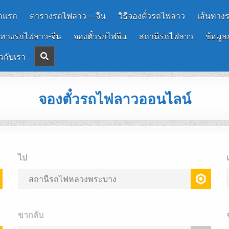
าแรก
ตารางรถไฟลาว – จีน
วิธีจองตั๋วรถไฟลาว
เส้นทาง
นทางรถไฟลาว-จีน
จองตั๋วรถไฟจีน
สถานีรถไฟลาว
ข้อมูล
ยวกับเรา
จองตั๋วรถไฟลาวออนไลน์