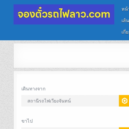
หน้
เส้
จองตั๋วรถไฟลาว-จีน
นั่งรถไฟเที่ยวประเทศลาว
เกี่