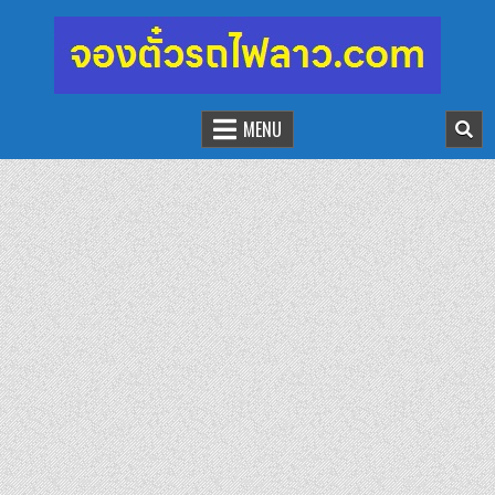
จองตั๋วรถไฟลาว-จีน
นั่งรถไฟเที่ยวประเทศลาว
MENU