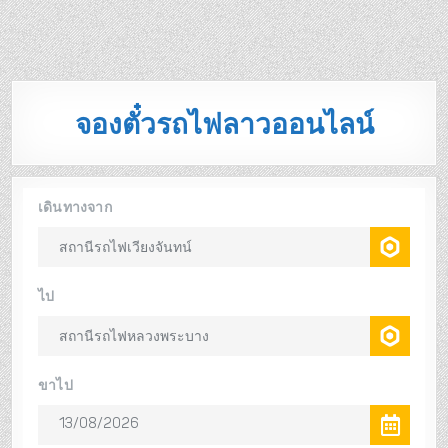
จองตั๋วรถไฟลาวออนไลน์