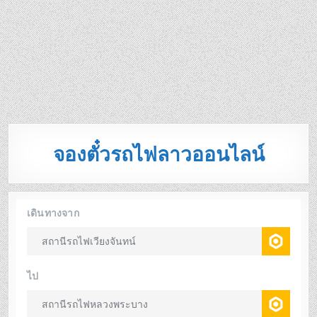
จองตั๋วรถไฟลาวออนไลน์