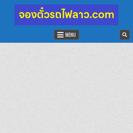
จองตั๋วรถไฟลาว-จีน
นั่งรถไฟเที่ยวประเทศลาว
MENU