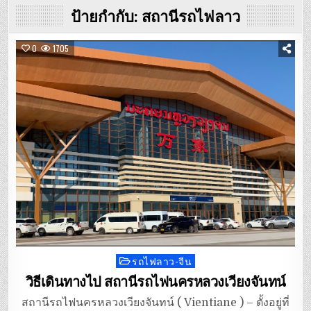
ป้ายกำกับ:
สถานีรถไฟลาว
0
1705
รถไฟลาว-จีน
Posted
in
วิธีเดินทางไป สถานีรถไฟนครหลวงเวียงจันทน์
สถานีรถไฟนครหลวงเวียงจันทน์ ( Vientiane ) – ตั้งอยู่ที่