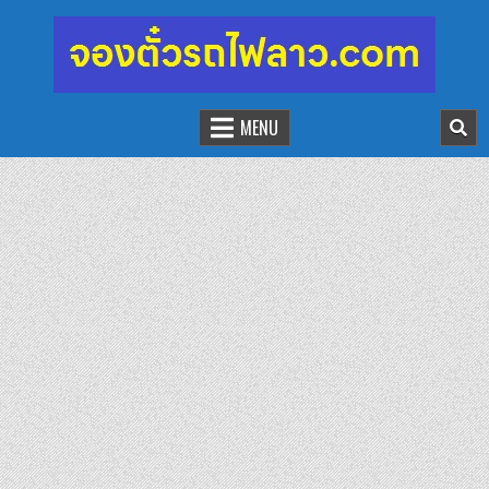
จองตั๋วรถไฟลาว-จีน
นั่งรถไฟเที่ยวประเทศลาว
MENU