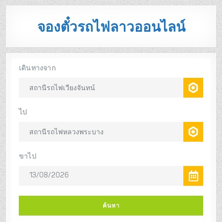
จองตั๋วรถไฟลาวออนไลน์