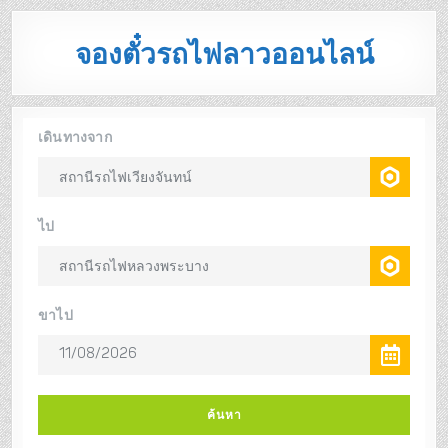
จองตั๋วรถไฟลาวออนไลน์