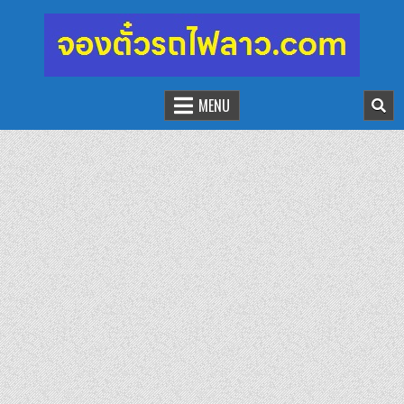
จองตั๋วรถไฟลาว-จีน
นั่งรถไฟเที่ยวประเทศลาว
MENU