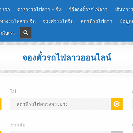
าแรก
ตารางรถไฟลาว – จีน
วิธีจองตั๋วรถไฟลาว
เส้นทาง
นทางรถไฟลาว-จีน
จองตั๋วรถไฟจีน
สถานีรถไฟลาว
ข้อมูล
ยวกับเรา
จองตั๋วรถไฟลาวออนไลน์