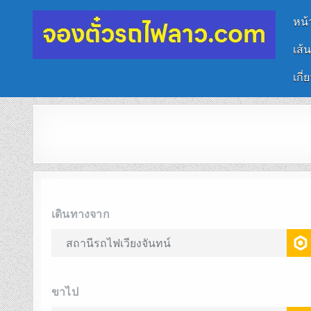
หน้
เส้
จองตั๋วรถไฟลาว-จีน
นั่งรถไฟเที่ยวประเทศลาว
เกี่