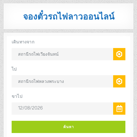
จองตั๋วรถไฟลาวออนไลน์