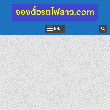
จองตั๋วรถไฟลาว-จีน
นั่งรถไฟเที่ยวประเทศลาว
MENU