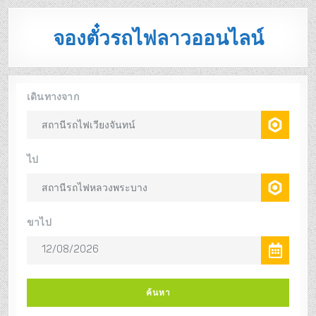
จองตั๋วรถไฟลาวออนไลน์