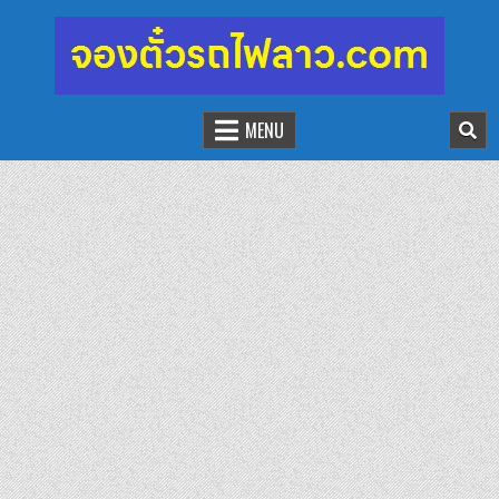
จองตั๋วรถไฟลาว-จีน
นั่งรถไฟเที่ยวประเทศลาว
MENU