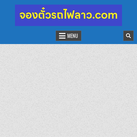
จองตั๋วรถไฟลาว-จีน
นั่งรถไฟเที่ยวประเทศลาว
MENU