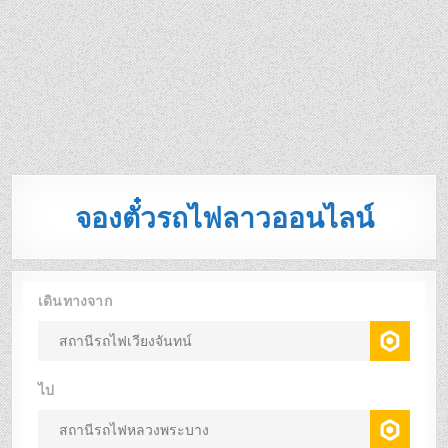
จองตั๋วรถไฟลาวออนไลน์