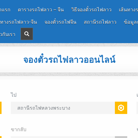
าแรก
ตารางรถไฟลาว – จีน
วิธีจองตั๋วรถไฟลาว
เส้นทาง
นทางรถไฟลาว-จีน
จองตั๋วรถไฟจีน
สถานีรถไฟลาว
ข้อมูล
ยวกับเรา
จองตั๋วรถไฟลาวออนไลน์