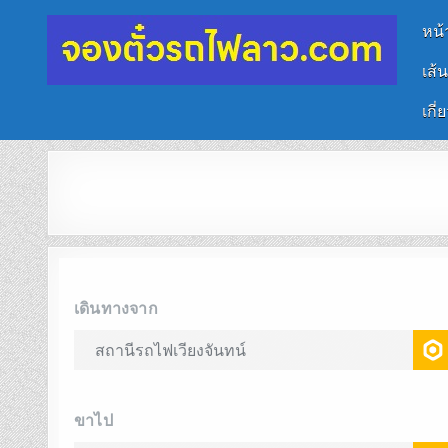
หน้
เส้
จองตั๋วรถไฟลาว-จีน
นั่งรถไฟเที่ยวประเทศลาว
เกี่