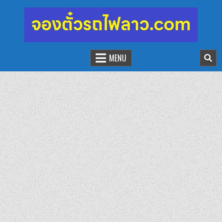
จองตั๋วรถไฟลาว-จีน
นั่งรถไฟเที่ยวประเทศลาว
MENU