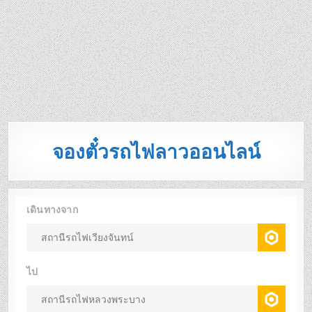
จองตั๋วรถไฟลาวออนไลน์