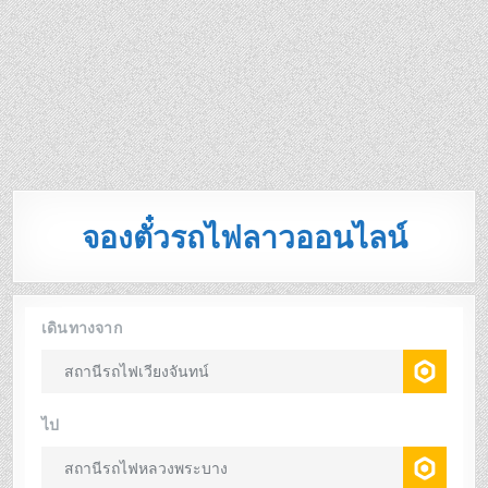
จองตั๋วรถไฟลาวออนไลน์