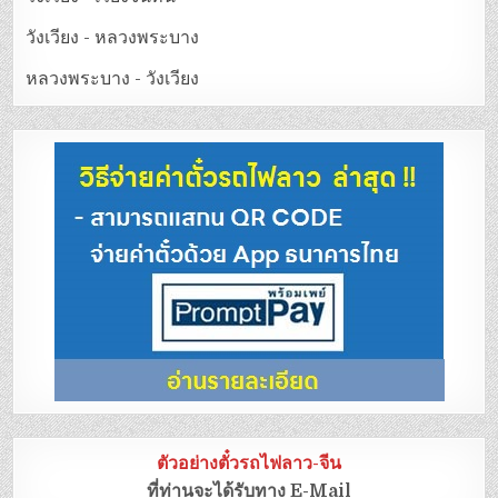
วังเวียง - หลวงพระบาง
หลวงพระบาง - วังเวียง
ตัวอย่างตั๋วรถไฟลาว-จีน
ที่ท่านจะได้รับทาง E-Mail