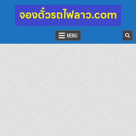
จองตั๋วรถไฟลาว-จีน
นั่งรถไฟเที่ยวประเทศลาว
MENU