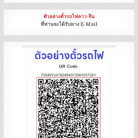
ตัวอย่างตั๋วรถไฟลาว-จีน
ที่ท่านจะได้รับทาง E-Mail