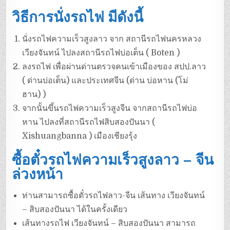
วิธีการนั่งรถไฟ มีดังนี้
นั่งรถไฟความเร็วสูงลาว จาก สถานีรถไฟนครหลวง
เวียงจันทน์ ไปลงสถานีรถไฟบ่อเต็น ( Boten )
ลงรถไฟ เพื่อผ่านด่านตรวจคนเข้าเมืองของ สปป.ลาว
( ด่านบ่อเต็น) และประเทศจีน (ด่าน บ่อหาน (โม่
ฮาน) )
จากนั้นขึ้นรถไฟความเร็วสูงจีน จากสถานีรถไฟบ่อ
หาน ไปลงที่สถานีรถไฟสิบสองปันนา (
Xishuangbanna ) เมืองเชียงรุ้ง
ซื้อตั๋วรถไฟความเร็วสูงลาว – จีน
ล่วงหน้า
ท่านสามารถซื้อตั๋วรถไฟลาว-จีน เส้นทาง เวียงจันทน์
– สิบสองปันนา ได้ในครั้งเดียว
เส้นทางรถไฟ เวียงจันทน์ – สิบสองปันนา สามารถ