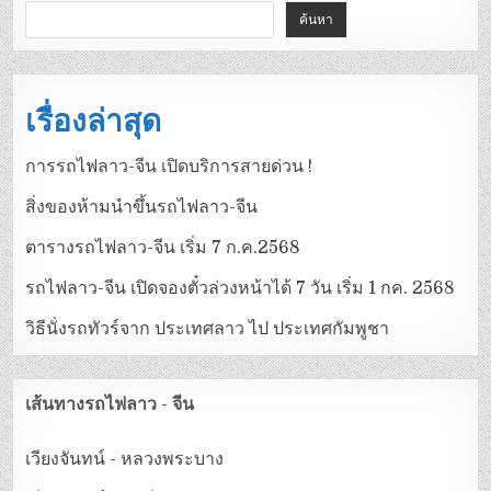
ค้นหา
เรื่องล่าสุด
การรถไฟลาว-จีน เปิดบริการสายด่วน !
สิ่งของห้ามนำขึ้นรถไฟลาว-จีน
ตารางรถไฟลาว-จีน เริ่ม 7 ก.ค.2568
รถไฟลาว-จีน เปิดจองตั๋วล่วงหน้าได้ 7 วัน เริ่ม 1 กค. 2568
วิธีนั่งรถทัวร์จาก ประเทศลาว ไป ประเทศกัมพูชา
เส้นทางรถไฟลาว - จีน
เวียงจันทน์ - หลวงพระบาง