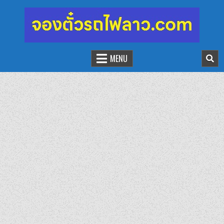
จองตั๋วรถไฟลาว-จีน
นั่งรถไฟเที่ยวประเทศลาว
MENU