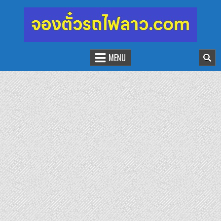
จองตั๋วรถไฟลาว-จีน
นั่งรถไฟเที่ยวประเทศลาว
MENU