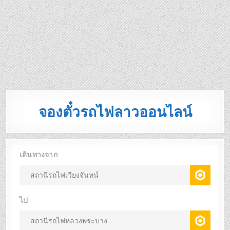
จองตั๋วรถไฟลาวออนไลน์