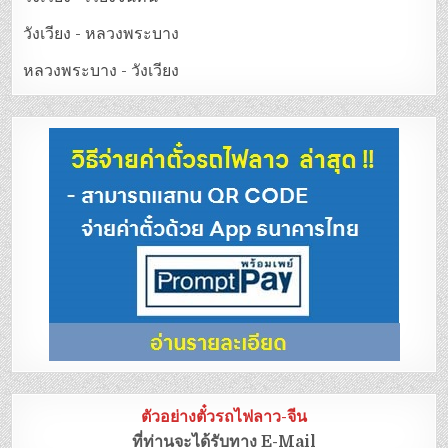
วังเวียง - หลวงพระบาง
หลวงพระบาง - วังเวียง
ตัวอย่างตั๋วรถไฟลาว-จีน
ที่ท่านจะได้รับทาง E-Mail