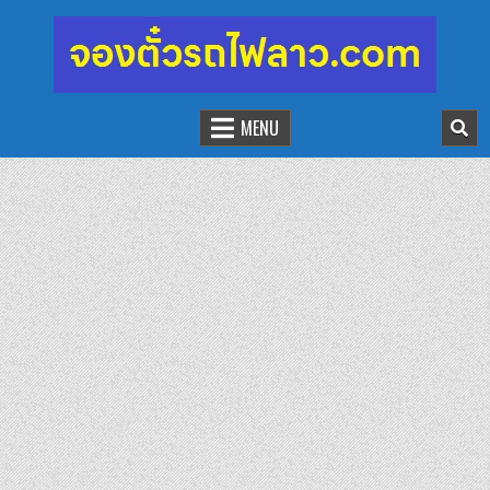
จองตั๋วรถไฟลาว-จีน
นั่งรถไฟเที่ยวประเทศลาว
MENU