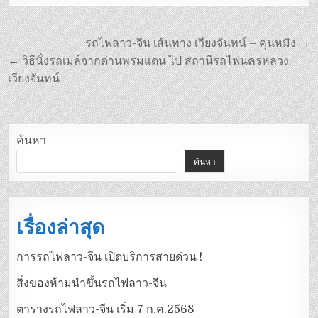
รถไฟลาว-จีน เส้นทาง เวียงจันทน์ – คุนหมิง →
← วิธีนั่งรถเมล์จากด่านพรมแดน ไป สถานีรถไฟนครหลวง
เวียงจันทน์
ค้นหา
ค้นหา
เรื่องล่าสุด
การรถไฟลาว-จีน เปิดบริการสายด่วน !
สิ่งของห้ามนำขึ้นรถไฟลาว-จีน
ตารางรถไฟลาว-จีน เริ่ม 7 ก.ค.2568