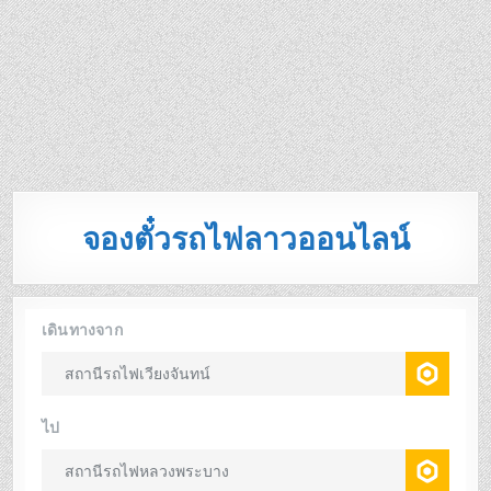
จองตั๋วรถไฟลาวออนไลน์