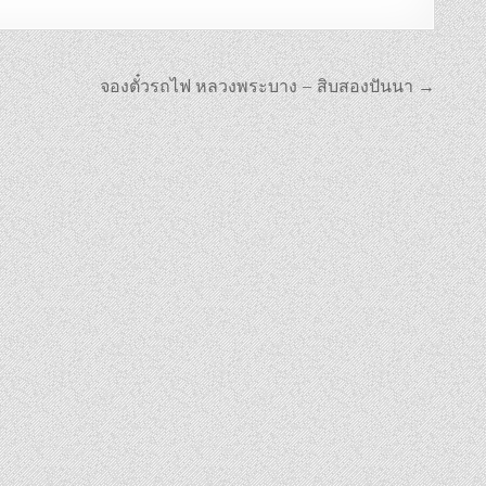
จองตั๋วรถไฟ หลวงพระบาง – สิบสองปันนา →