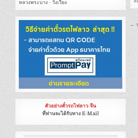
ส
หลวงพระบาง - วังเวียง
← จ
ตัวอย่างตั๋วรถไฟลาว-จีน
ที่ท่านจะได้รับทาง E-Mail