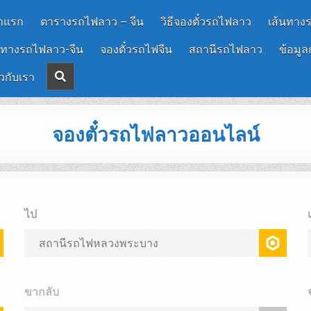
าแรก
ตารางรถไฟลาว – จีน
วิธีจองตั๋วรถไฟลาว
เส้นทาง
นทางรถไฟลาว-จีน
จองตั๋วรถไฟจีน
สถานีรถไฟลาว
ข้อมูล
ยวกับเรา
จองตั๋วรถไฟลาวออนไลน์