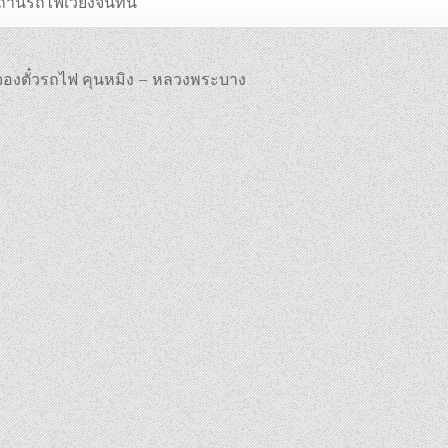
ถานีรถไฟเวียงจันทน์
องตั๋วรถไฟ คุนหมิง – หลวงพระบาง