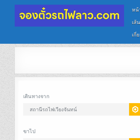
หน้
เส้
จองตั๋วรถไฟลาว-จีน
นั่งรถไฟเที่ยวประเทศลาว
เกี่