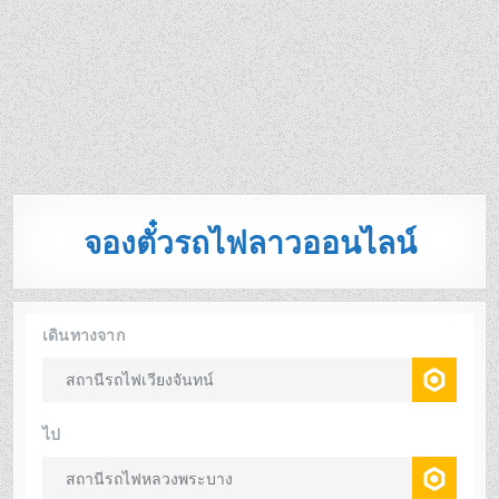
จองตั๋วรถไฟลาวออนไลน์