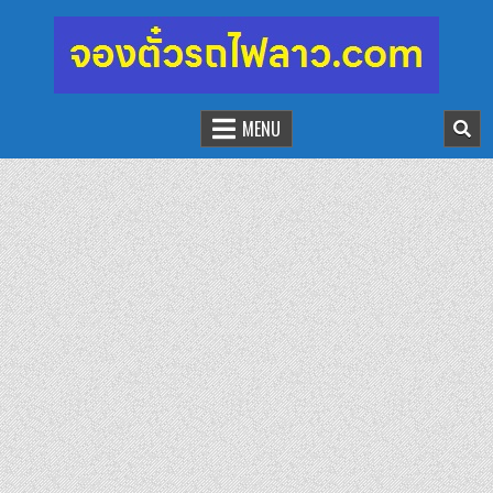
จองตั๋วรถไฟลาว-จีน
นั่งรถไฟเที่ยวประเทศลาว
MENU