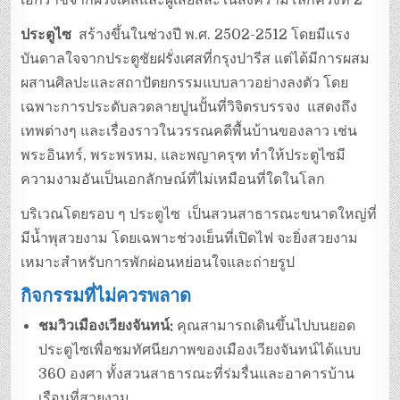
ประตูไซ
สร้างขึ้นในช่วงปี พ.ศ. 2502-2512 โดยมีแรง
บันดาลใจจากประตูชัยฝรั่งเศสที่กรุงปารีส แต่ได้มีการผสม
ผสานศิลปะและสถาปัตยกรรมแบบลาวอย่างลงตัว โดย
เฉพาะการประดับลวดลายปูนปั้นที่วิจิตรบรรจง แสดงถึง
เทพต่างๆ และเรื่องราวในวรรณคดีพื้นบ้านของลาว เช่น
พระอินทร์, พระพรหม, และพญาครุฑ ทำให้ประตูไซมี
ความงามอันเป็นเอกลักษณ์ที่ไม่เหมือนที่ใดในโลก
บริเวณโดยรอบ ๆ ประตูไซ เป็นสวนสาธารณะขนาดใหญ่ที่
มีน้ำพุสวยงาม โดยเฉพาะช่วงเย็นที่เปิดไฟ จะยิ่งสวยงาม
เหมาะสำหรับการพักผ่อนหย่อนใจและถ่ายรูป
กิจกรรมที่ไม่ควรพลาด
ชมวิวเมืองเวียงจันทน์:
คุณสามารถเดินขึ้นไปบนยอด
ประตูไซเพื่อชมทัศนียภาพของเมืองเวียงจันทน์ได้แบบ
360 องศา ทั้งสวนสาธารณะที่ร่มรื่นและอาคารบ้าน
เรือนที่สวยงาม