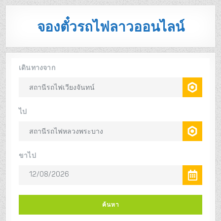
จองตั๋วรถไฟลาวออนไลน์