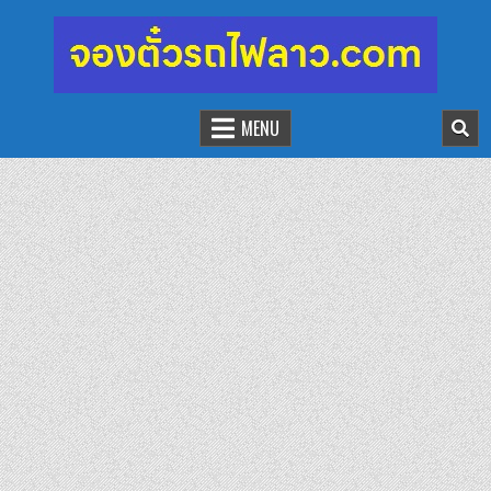
จองตั๋วรถไฟลาว-จีน
นั่งรถไฟเที่ยวประเทศลาว
MENU