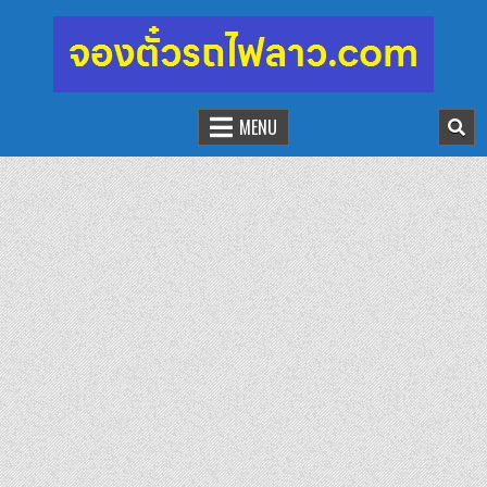
จองตั๋วรถไฟลาว-จีน
นั่งรถไฟเที่ยวประเทศลาว
MENU