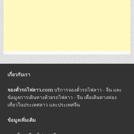
เกี่ยวกับเรา
จองตั๋วรถไฟลาว.com
บริการจองตั๋วรถไฟลาว - จีน และ
ข้อมูลการเดินทางด้วยรถไฟลาว - จีน เพื่อเดินทางท่อง
เที่ยวในประเทศลาว และประเทศจีน
ข้อมูลเพิ่มเติม