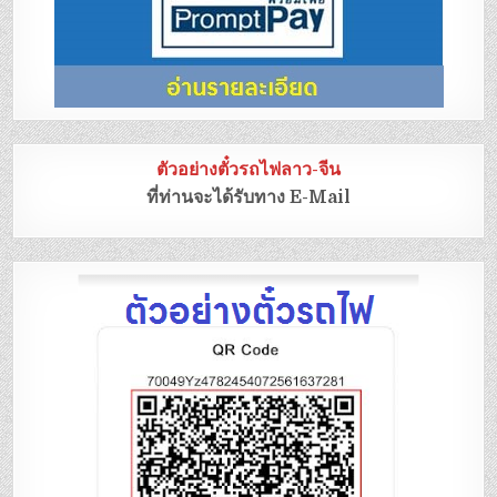
ตัวอย่างตั๋วรถไฟลาว-จีน
ที่ท่านจะได้รับทาง E-Mail