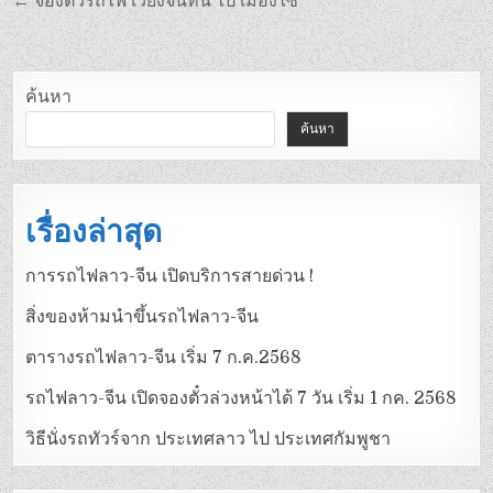
← จองตั๋วรถไฟ เวียงจันทน์ ไป เมืองไซ
ค้นหา
ค้นหา
เรื่องล่าสุด
การรถไฟลาว-จีน เปิดบริการสายด่วน !
สิ่งของห้ามนำขึ้นรถไฟลาว-จีน
ตารางรถไฟลาว-จีน เริ่ม 7 ก.ค.2568
รถไฟลาว-จีน เปิดจองตั๋วล่วงหน้าได้ 7 วัน เริ่ม 1 กค. 2568
วิธีนั่งรถทัวร์จาก ประเทศลาว ไป ประเทศกัมพูชา