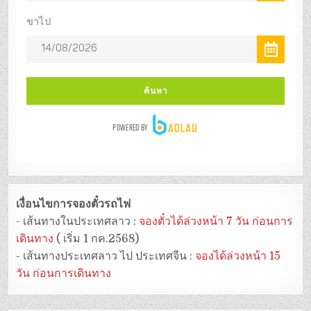
เงื่อนไขการจองตั๋วรถไฟ
- เส้นทางในประเทศลาว :
จองตั๋วได้ล่วงหน้า 7 วัน ก่อนการ
เดินทาง
( เริ่ม 1 กค.2568)
- เส้นทางประเทศลาว ไป ประเทศจีน :
จองได้ล่วงหน้า 15
วัน ก่อนการเดินทาง