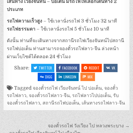
เส้นทาง เวียงจันทน์ – บ่อเต็น มีรถไฟให้เลือกเดินทาง 2
ประเภท
รถไฟความเร็วสูง
– ใช้เวลานั่งรถไฟ 3 ชั่วโมง 32 นาที
รถไฟธรรมดา
– ใช้เวลานั่งรถไฟ 5 ชั่วโมง 10 นาที
ดังนั้น ท่านที่จะเดินทางจากสถานีรถไฟเวียงจันทน์ไปสถานี
รถไฟบ่อเต็น ท่านสามารถจองตั๋วรถไฟลาว-จีน ล่วงหน้า
ผ่านเว็บไซต์ได้ตลอด 24 ชั่วโมง
Share:
TWITTER
FACEBOOK
REDDIT
VK
DIGG
LINKEDIN
MIX
Tagged
จองตั๋วรถไฟ เวียงจันทน์ ไป บ่อเต็น
,
จองตั๋ว
รถไฟลาว
,
จองตั๋วรถไฟลาว-จีน
,
รถไฟลาวไปบ่อเต็น
,
รับ
จองตั๋วรถไฟลาว
,
สถานีรถไฟบ่อเต็น
,
เส้นทางรถไฟลาว-จีน
จองตั๋วรถไฟ วังเวียง ไป หลวงพระบาง →