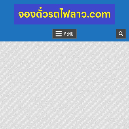
จองตั๋วรถไฟลาว-จีน
นั่งรถไฟเที่ยวประเทศลาว
MENU