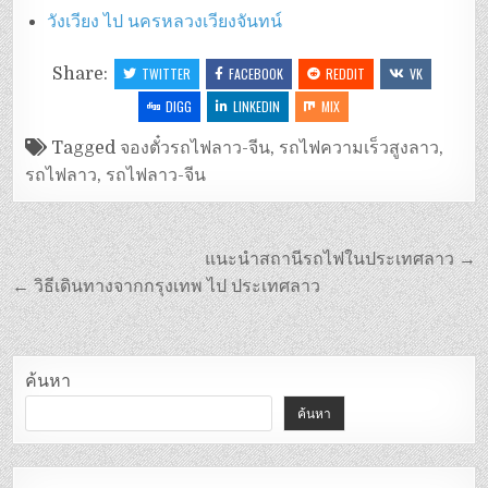
วังเวียง ไป นครหลวงเวียงจันทน์
Share:
TWITTER
FACEBOOK
REDDIT
VK
DIGG
LINKEDIN
MIX
Tagged
จองตั๋วรถไฟลาว-จีน
,
รถไฟความเร็วสูงลาว
,
รถไฟลาว
,
รถไฟลาว-จีน
แนะนำสถานีรถไฟในประเทศลาว →
← วิธีเดินทางจากกรุงเทพ ไป ประเทศลาว
ค้นหา
ค้นหา