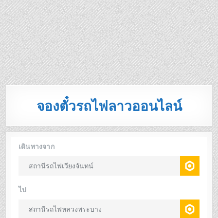
จองตั๋วรถไฟลาวออนไลน์