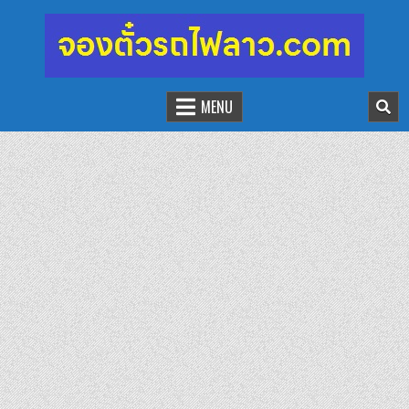
จองตั๋วรถไฟลาว-จีน
นั่งรถไฟเที่ยวประเทศลาว
MENU