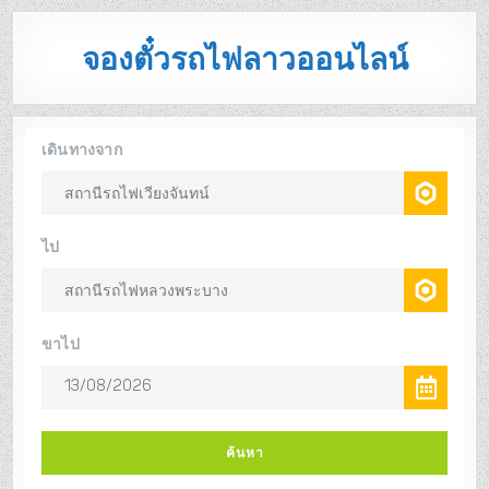
จองตั๋วรถไฟลาวออนไลน์